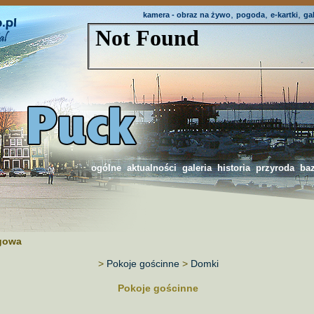
,
,
,
kamera - obraz na żywo
pogoda
e-kartki
ga
ogólne
aktualności
galeria
historia
przyroda
ba
gowa
>
Pokoje gościnne
>
Domki
Pokoje gościnne