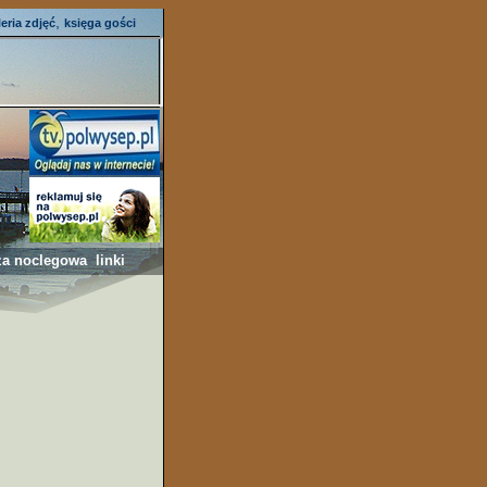
,
leria zdjęć
księga gości
za noclegowa
linki